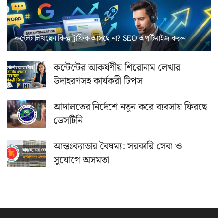
কন্টেন্ট লিখছেন কিন্তু ট্রাফিক আসছে না? ‍SEO অপটিমাইজ করুন
কন্টেন্টের আকর্ষণীয় শিরোনাম লেখার
উদাহরণসহ কার্যকরী টিপস
আদালতের নির্দেশে নতুন করে ব্যবসায় ফিরছে
ডেসটিনি
আন্তঃক্যাডার বৈষম্য: সরকারি সেবা ও
সুযোগে অসমতা