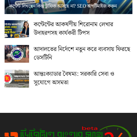
কন্টেন্ট লিখছেন কিন্তু ট্রাফিক আসছে না? ‍SEO অপটিমাইজ করুন
কন্টেন্টের আকর্ষণীয় শিরোনাম লেখার
উদাহরণসহ কার্যকরী টিপস
আদালতের নির্দেশে নতুন করে ব্যবসায় ফিরছে
ডেসটিনি
আন্তঃক্যাডার বৈষম্য: সরকারি সেবা ও
সুযোগে অসমতা