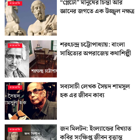
“প্লেটো” মানুষের চিন্তা আর
বায়োগ্রাফি
জ্ঞানের জগতে এক উজ্জ্বল নক্ষত্র
শরৎচন্দ্র চট্টোপাধ্যায়: বাংলা
বায়োগ্রাফি
সাহিত্যের অপরাজেয় কথাশিল্পী
সব্যসাচী লেখক সৈয়দ শামসুল
বায়োগ্রাফি
হক এর জীবন কাব্য
জন মিলটন: ইংল্যান্ডের বিখ্যাত
বায়োগ্রাফি
কবির সংক্ষিপ্ত জীবন বৃত্তান্ত