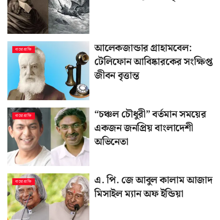
আলেকজান্ডার গ্রাহামবেল:
বায়োগ্রাফি
টেলিফোন আবিষ্কারকের সংক্ষিপ্ত
জীবন বৃত্তান্ত
“চঞ্চল চৌধুরী” বর্তমান সময়ের
বায়োগ্রাফি
একজন জনপ্রিয় বাংলাদেশী
অভিনেতা
এ. পি. জে আবুল কালাম আজাদ
বায়োগ্রাফি
মিসাইল ম্যান অফ ইন্ডিয়া