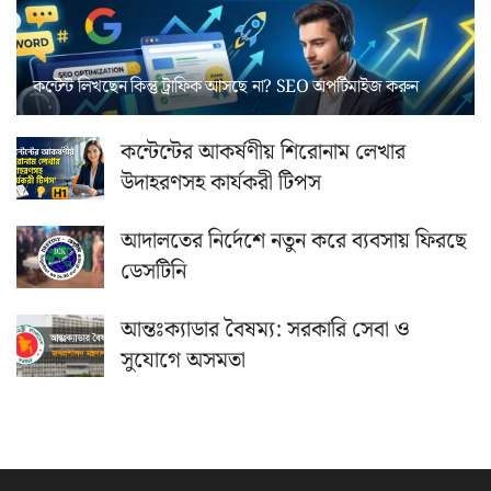
কন্টেন্ট লিখছেন কিন্তু ট্রাফিক আসছে না? ‍SEO অপটিমাইজ করুন
কন্টেন্টের আকর্ষণীয় শিরোনাম লেখার
উদাহরণসহ কার্যকরী টিপস
আদালতের নির্দেশে নতুন করে ব্যবসায় ফিরছে
ডেসটিনি
আন্তঃক্যাডার বৈষম্য: সরকারি সেবা ও
সুযোগে অসমতা