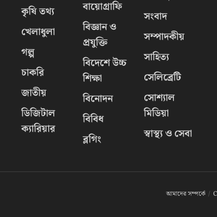
বায়োগ্রাফি
কৃষি তথ্য
সংবাদ
বিজ্ঞান ও
খেলাধুলা
সম্পাদকীয়
প্রযুক্তি
.
গল্প
সাহিত্য
বিদেশে উচ্চ
চাকরি
সেলিব্রেটি
শিক্ষা
জাতীয়
সোশ্যাল
বিনোদন
ডিজিটাল
মিডিয়া
বিবিধ
ক্যারিয়ার
স্বাস্থ্য ও সেবা
ব্লগিং
আমাদের সম্পর্কে
C