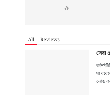
All
Reviews
সেরা ৫
কম্পিউট
যা ব্যব
লোড কর