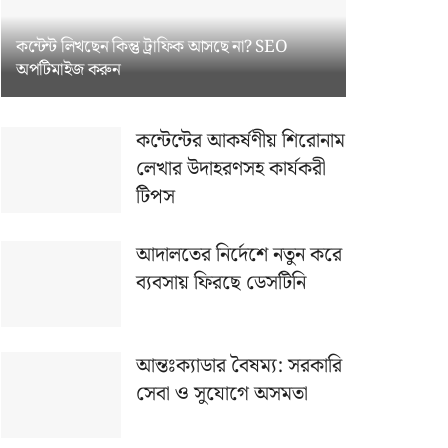
কন্টেন্ট লিখছেন কিন্তু ট্রাফিক আসছে না? ‍SEO
অপটিমাইজ করুন
কন্টেন্টের আকর্ষণীয় শিরোনাম
লেখার উদাহরণসহ কার্যকরী
টিপস
আদালতের নির্দেশে নতুন করে
ব্যবসায় ফিরছে ডেসটিনি
আন্তঃক্যাডার বৈষম্য: সরকারি
সেবা ও সুযোগে অসমতা