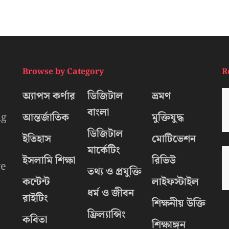
Browse by Category
R
অ্যাপস কর্ণার
ডিজিটাল
ভ্রমণ
বাংলা
ng
আন্তর্জাতিক
মুক্তিযুদ্ধ
ডিজিটাল
ইতিহাস
মোটিভেশন
মার্কেটিং
ইসলামি শিক্ষা
রিভিউ
we
তথ্য ও প্রযুক্তি
কন্টেন্ট
লাইফস্টাইল
ধর্ম ও জীবন
রাইটিং
শিক্ষনীয় উক্তি
ফ্রিল্যান্সিং
কবিতা
শিক্ষাঙ্গন