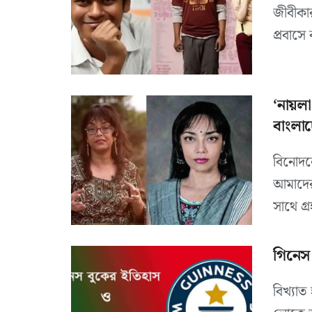
জীবীকা
প্রবাসে
‘নায়ল
বাংলা
বিনোদ
আমাদের
সাথে গ্
গিনেস 
বিখ্যাত