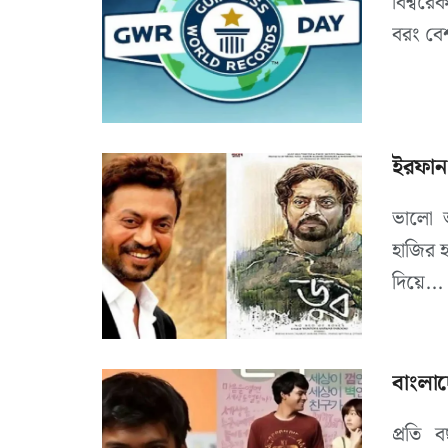
বিশ্বরে
বরং বে
ইরফান
ভালো অ
হাজির 
দিয়ে...
বাংলাদ
প্রতি