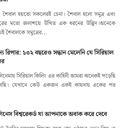
রিক শৈবাল️ হয়তো সকলেরই চেনা। শৈবাল হলো সমুদ্র এবং
রের মতো জলাশয়ে উত্থিত এক ধরনের উদ্ভিদ।অনেকে
ই শৈবালকে সমুদ্রের...
দ্য রিপার: ১৩২ বছরেও সন্ধান মেলেনি যে সিরিয়াল
ের
া সিনেমায় সিরিয়াল কিলিং এর কাহিনী আমরা অনেকই পড়েছি
খেছি। যেখানে কেউ একজন একই কায়দায় একের পর
গিনেস বিশ্বরেকর্ড যা আপনাকে অবাক করে দেবে