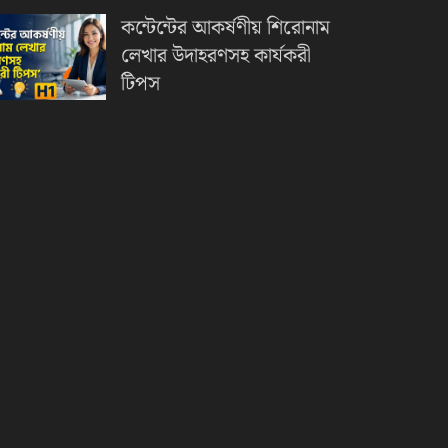
কন্টেন্টের আকর্ষণীয় শিরোনাম
লেখার উদাহরণসহ কার্যকরী
টিপস