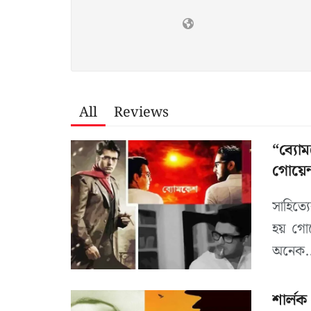
All
Reviews
“ব্যোমক
গোয়েন্দ
সাহিত্য
হয় গোয়
অনেক..
শার্লক