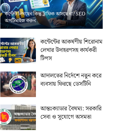
কন্টেন্ট লিখছেন কিন্তু ট্রাফিক আসছে না? ‍SEO
অপটিমাইজ করুন
কন্টেন্টের আকর্ষণীয় শিরোনাম
লেখার উদাহরণসহ কার্যকরী
টিপস
আদালতের নির্দেশে নতুন করে
ব্যবসায় ফিরছে ডেসটিনি
আন্তঃক্যাডার বৈষম্য: সরকারি
সেবা ও সুযোগে অসমতা