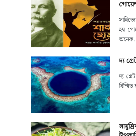
গোয়েন্দ
সাহিত্য
হয় গোয়
অনেক..
দ্য গ্র
দ্য গ্র
বিস্মিত
সামুদ্
উপকার