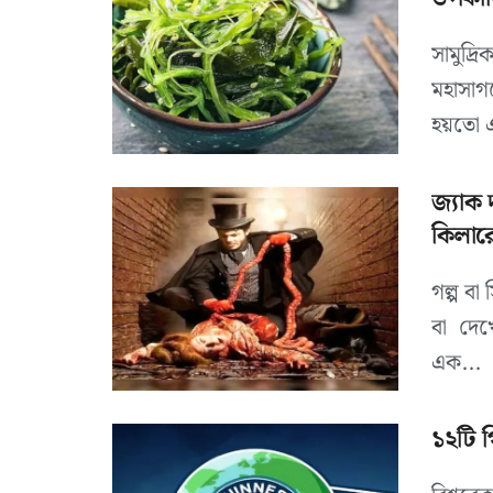
সামুদ্
মহাসাগ
হয়তো এ
জ্যাক 
কিলার
গল্প ব
বা দে
এক...
১২টি 