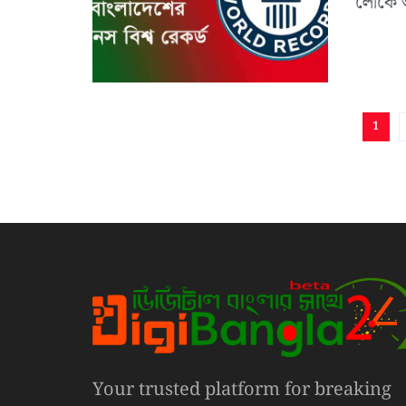
লোকে আ
1
Your trusted platform for breaking