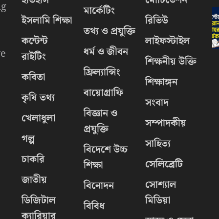
ng
মার্কেটিং
ইসলামি শিক্ষা
রিভিউ
তথ্য ও প্রযুক্তি
কন্টেন্ট
লাইফস্টাইল
ধর্ম ও জীবন
we
রাইটিং
শিক্ষনীয় উক্তি
ফ্রিল্যান্সিং
কবিতা
শিক্ষাঙ্গন
বায়োগ্রাফি
কৃষি তথ্য
সংবাদ
বিজ্ঞান ও
খেলাধুলা
সম্পাদকীয়
প্রযুক্তি
গল্প
সাহিত্য
বিদেশে উচ্চ
চাকরি
.
সেলিব্রেটি
শিক্ষা
জাতীয়
সোশ্যাল
বিনোদন
ডিজিটাল
মিডিয়া
বিবিধ
ক্যারিয়ার