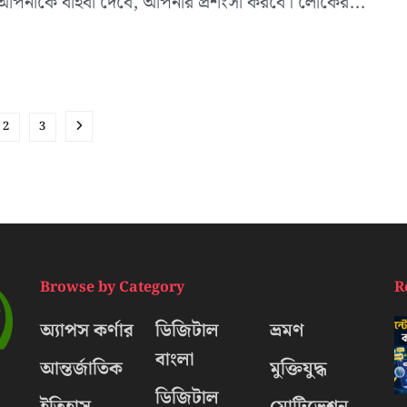
পনাকে বাহবা দেবে, আপনার প্রশংসা করবে। লোকের...
2
3
Browse by Category
R
অ্যাপস কর্ণার
ডিজিটাল
ভ্রমণ
বাংলা
আন্তর্জাতিক
মুক্তিযুদ্ধ
ডিজিটাল
ইতিহাস
মোটিভেশন