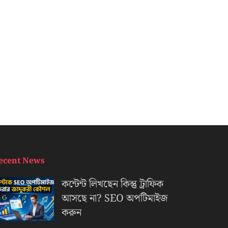
ecent News
কন্টেন্ট লিখছেন কিন্তু ট্রাফিক
আসছে না? ‍SEO অপটিমাইজ
করুন