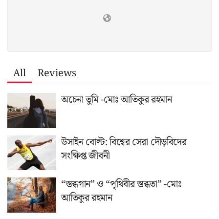
All
Reviews
অচেনা তুমি -মোঃ আতিকুর রহমান
উসাইন বোল্ট: বিশ্বের সেরা দৌড়বিদের
সংক্ষিপ্ত জীবনী
“স্তব্ধগান” ও “পৃথিবীর স্তব্ধতা” -মোঃ
আতিকুর রহমান