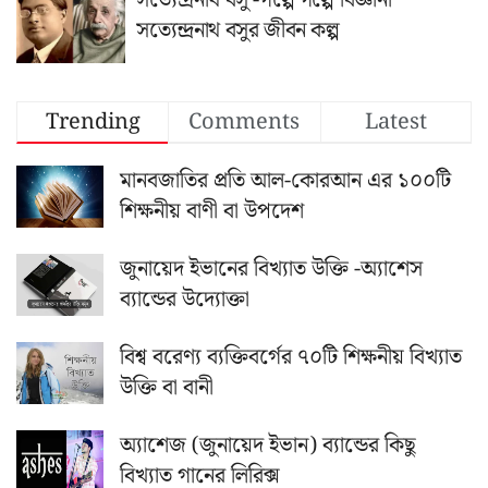
সত্যেন্দ্রনাথ বসু -গল্পে গল্পে বিজ্ঞানী
সত্যেন্দ্রনাথ বসুর জীবন কল্প
Trending
Comments
Latest
মানবজাতির প্রতি আল-কোরআন এর ১০০টি
শিক্ষনীয় বাণী বা উপদেশ
জুনায়েদ ইভানের বিখ্যাত উক্তি -অ্যাশেস
ব্যান্ডের উদ্যোক্তা
বিশ্ব বরেণ্য ব্যক্তিবর্গের ৭০টি শিক্ষনীয় বিখ্যাত
উক্তি বা বানী
অ্যাশেজ (জুনায়েদ ইভান) ব্যান্ডের কিছু
বিখ্যাত গানের লিরিক্স