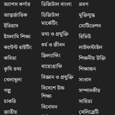
অ্যাপস কর্ণার
ডিজিটাল বাংলা
ভ্রমণ
আন্তর্জাতিক
ডিজিটাল
মুক্তিযুদ্ধ
মার্কেটিং
ইতিহাস
মোটিভেশন
তথ্য ও প্রযুক্তি
ইসলামি শিক্ষা
রিভিউ
ধর্ম ও জীবন
কন্টেন্ট রাইটিং
লাইফস্টাইল
ফ্রিল্যান্সিং
কবিতা
শিক্ষনীয় উক্তি
বায়োগ্রাফি
কৃষি তথ্য
শিক্ষাঙ্গন
বিজ্ঞান ও প্রযুক্তি
খেলাধুলা
সংবাদ
বিদেশে উচ্চ
গল্প
সম্পাদকীয়
শিক্ষা
চাকরি
সাহিত্য
বিনোদন
জাতীয়
সেলিব্রেটি