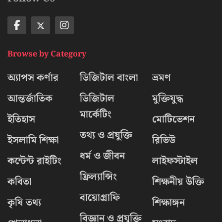
Browse by Category
অ্যাপস কর্ণার
ডিজিটাল বাংলা
ভ্রমণ
আন্তর্জাতিক
ডিজিটাল
মুক্তিযুদ্ধ
মার্কেটিং
ইতিহাস
মোটিভেশন
তথ্য ও প্রযুক্তি
ইসলামি শিক্ষা
রিভিউ
ধর্ম ও জীবন
কন্টেন্ট রাইটিং
লাইফস্টাইল
ফ্রিল্যান্সিং
কবিতা
শিক্ষনীয় উক্তি
বায়োগ্রাফি
কৃষি তথ্য
শিক্ষাঙ্গন
বিজ্ঞান ও প্রযুক্তি