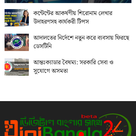
কন্টেন্টের আকর্ষণীয় শিরোনাম লেখার
উদাহরণসহ কার্যকরী টিপস
আদালতের নির্দেশে নতুন করে ব্যবসায় ফিরছে
ডেসটিনি
আন্তঃক্যাডার বৈষম্য: সরকারি সেবা ও
সুযোগে অসমতা