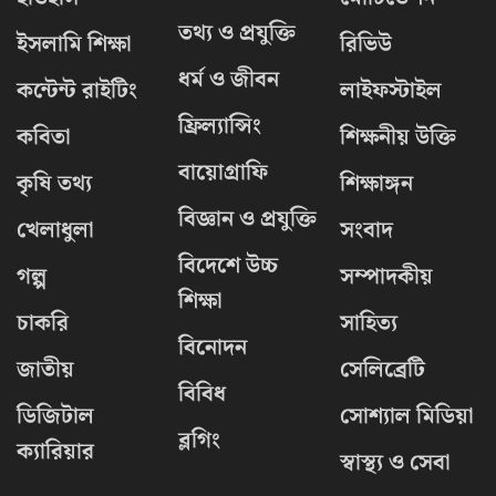
তথ্য ও প্রযুক্তি
ইসলামি শিক্ষা
রিভিউ
ধর্ম ও জীবন
কন্টেন্ট রাইটিং
লাইফস্টাইল
ফ্রিল্যান্সিং
কবিতা
শিক্ষনীয় উক্তি
বায়োগ্রাফি
কৃষি তথ্য
শিক্ষাঙ্গন
বিজ্ঞান ও প্রযুক্তি
খেলাধুলা
সংবাদ
বিদেশে উচ্চ
গল্প
সম্পাদকীয়
শিক্ষা
চাকরি
সাহিত্য
বিনোদন
জাতীয়
সেলিব্রেটি
বিবিধ
ডিজিটাল
সোশ্যাল মিডিয়া
ব্লগিং
ক্যারিয়ার
স্বাস্থ্য ও সেবা