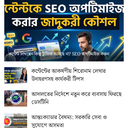
কন্টেন্ট লিখছেন কিন্তু ট্রাফিক আসছে না? ‍SEO অপটিমাইজ করুন
কন্টেন্টের আকর্ষণীয় শিরোনাম লেখার
উদাহরণসহ কার্যকরী টিপস
আদালতের নির্দেশে নতুন করে ব্যবসায় ফিরছে
ডেসটিনি
আন্তঃক্যাডার বৈষম্য: সরকারি সেবা ও
সুযোগে অসমতা