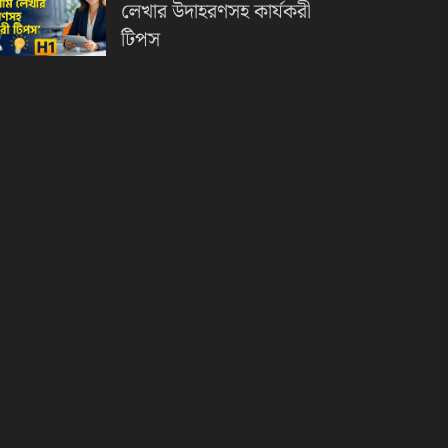
লেখার উদাহরণসহ কার্যকরী
টিপস