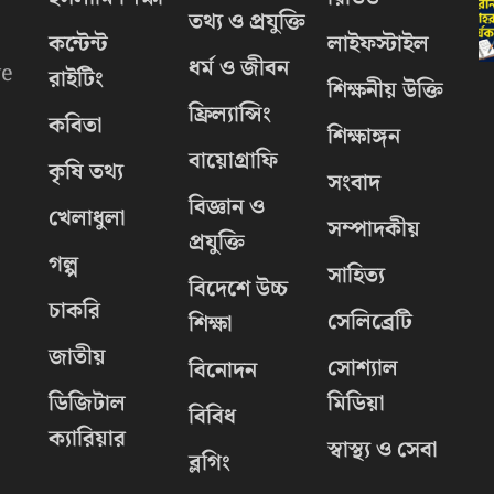
তথ্য ও প্রযুক্তি
কন্টেন্ট
লাইফস্টাইল
ধর্ম ও জীবন
we
রাইটিং
শিক্ষনীয় উক্তি
ফ্রিল্যান্সিং
কবিতা
শিক্ষাঙ্গন
বায়োগ্রাফি
কৃষি তথ্য
সংবাদ
বিজ্ঞান ও
খেলাধুলা
সম্পাদকীয়
প্রযুক্তি
গল্প
সাহিত্য
বিদেশে উচ্চ
চাকরি
.
সেলিব্রেটি
শিক্ষা
জাতীয়
সোশ্যাল
বিনোদন
ডিজিটাল
মিডিয়া
বিবিধ
ক্যারিয়ার
স্বাস্থ্য ও সেবা
ব্লগিং