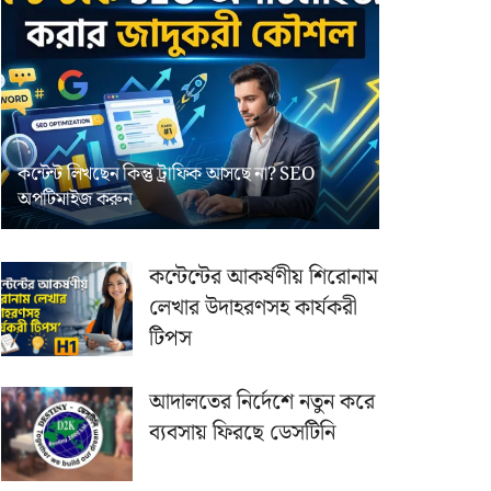
কন্টেন্ট লিখছেন কিন্তু ট্রাফিক আসছে না? ‍SEO
অপটিমাইজ করুন
কন্টেন্টের আকর্ষণীয় শিরোনাম
লেখার উদাহরণসহ কার্যকরী
টিপস
আদালতের নির্দেশে নতুন করে
ব্যবসায় ফিরছে ডেসটিনি