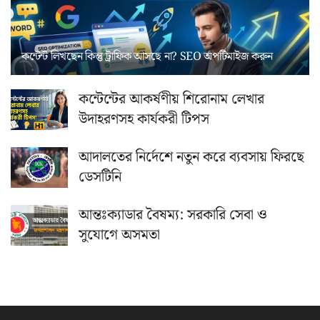
কন্টেন্ট লিখছেন কিন্তু ট্রাফিক আসছে না? ‍SEO অপটিমাইজ করুন
কন্টেন্টের আকর্ষণীয় শিরোনাম লেখার
উদাহরণসহ কার্যকরী টিপস
আদালতের নির্দেশে নতুন করে ব্যবসায় ফিরছে
ডেসটিনি
আন্তঃক্যাডার বৈষম্য: সরকারি সেবা ও
সুযোগে অসমতা