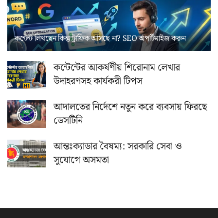
কন্টেন্ট লিখছেন কিন্তু ট্রাফিক আসছে না? ‍SEO অপটিমাইজ করুন
কন্টেন্টের আকর্ষণীয় শিরোনাম লেখার
উদাহরণসহ কার্যকরী টিপস
আদালতের নির্দেশে নতুন করে ব্যবসায় ফিরছে
ডেসটিনি
আন্তঃক্যাডার বৈষম্য: সরকারি সেবা ও
সুযোগে অসমতা