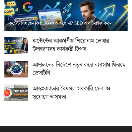
কন্টেন্ট লিখছেন কিন্তু ট্রাফিক আসছে না? ‍SEO অপটিমাইজ করুন
কন্টেন্টের আকর্ষণীয় শিরোনাম লেখার
উদাহরণসহ কার্যকরী টিপস
আদালতের নির্দেশে নতুন করে ব্যবসায় ফিরছে
ডেসটিনি
আন্তঃক্যাডার বৈষম্য: সরকারি সেবা ও
সুযোগে অসমতা