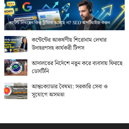
কন্টেন্ট লিখছেন কিন্তু ট্রাফিক আসছে না? ‍SEO অপটিমাইজ করুন
কন্টেন্টের আকর্ষণীয় শিরোনাম লেখার
উদাহরণসহ কার্যকরী টিপস
আদালতের নির্দেশে নতুন করে ব্যবসায় ফিরছে
ডেসটিনি
আন্তঃক্যাডার বৈষম্য: সরকারি সেবা ও
সুযোগে অসমতা