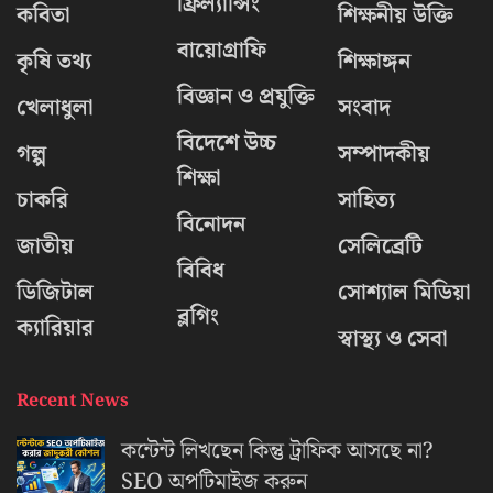
ফ্রিল্যান্সিং
কবিতা
শিক্ষনীয় উক্তি
বায়োগ্রাফি
কৃষি তথ্য
শিক্ষাঙ্গন
বিজ্ঞান ও প্রযুক্তি
খেলাধুলা
সংবাদ
বিদেশে উচ্চ
গল্প
সম্পাদকীয়
শিক্ষা
চাকরি
সাহিত্য
বিনোদন
জাতীয়
সেলিব্রেটি
বিবিধ
ডিজিটাল
সোশ্যাল মিডিয়া
ব্লগিং
ক্যারিয়ার
স্বাস্থ্য ও সেবা
Recent News
কন্টেন্ট লিখছেন কিন্তু ট্রাফিক আসছে না?
‍SEO অপটিমাইজ করুন