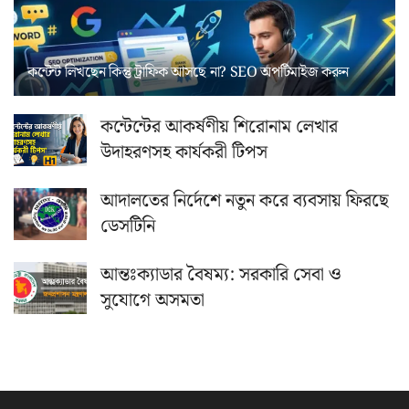
কন্টেন্ট লিখছেন কিন্তু ট্রাফিক আসছে না? ‍SEO অপটিমাইজ করুন
কন্টেন্টের আকর্ষণীয় শিরোনাম লেখার
উদাহরণসহ কার্যকরী টিপস
আদালতের নির্দেশে নতুন করে ব্যবসায় ফিরছে
ডেসটিনি
আন্তঃক্যাডার বৈষম্য: সরকারি সেবা ও
সুযোগে অসমতা