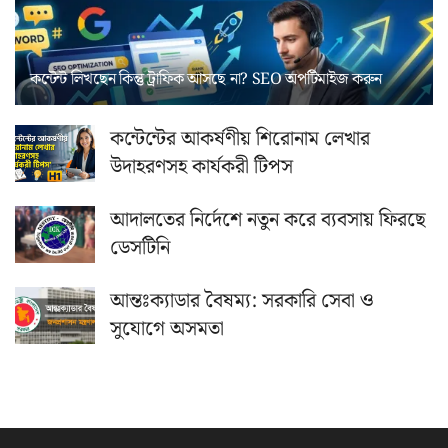
কন্টেন্ট লিখছেন কিন্তু ট্রাফিক আসছে না? ‍SEO অপটিমাইজ করুন
কন্টেন্টের আকর্ষণীয় শিরোনাম লেখার
উদাহরণসহ কার্যকরী টিপস
আদালতের নির্দেশে নতুন করে ব্যবসায় ফিরছে
ডেসটিনি
আন্তঃক্যাডার বৈষম্য: সরকারি সেবা ও
সুযোগে অসমতা