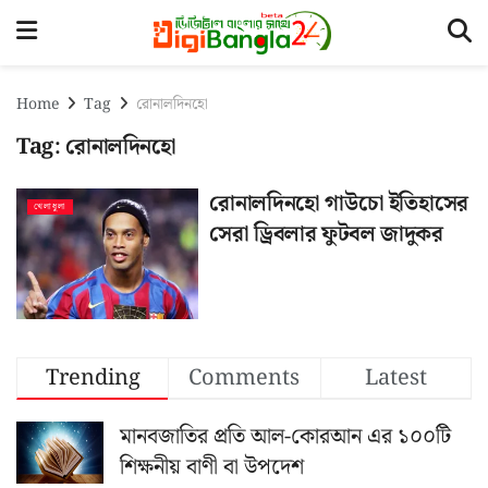
Home
Tag
রোনালদিনহো
Tag:
রোনালদিনহো
রোনালদিনহো গাউচো ইতিহাসের
খেলাধুলা
সেরা ড্রিবলার ফুটবল জাদুকর
Trending
Comments
Latest
মানবজাতির প্রতি আল-কোরআন এর ১০০টি
শিক্ষনীয় বাণী বা উপদেশ