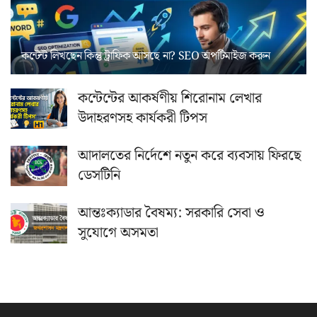
কন্টেন্ট লিখছেন কিন্তু ট্রাফিক আসছে না? ‍SEO অপটিমাইজ করুন
কন্টেন্টের আকর্ষণীয় শিরোনাম লেখার
উদাহরণসহ কার্যকরী টিপস
আদালতের নির্দেশে নতুন করে ব্যবসায় ফিরছে
ডেসটিনি
আন্তঃক্যাডার বৈষম্য: সরকারি সেবা ও
সুযোগে অসমতা