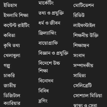
মার্কেটিং
ইতিহাস
মোটিভেশন
তথ্য ও প্রযুক্তি
ইসলামি শিক্ষা
রিভিউ
ধর্ম ও জীবন
কন্টেন্ট রাইটিং
লাইফস্টাইল
ফ্রিল্যান্সিং
কবিতা
শিক্ষনীয় উক্তি
বায়োগ্রাফি
কৃষি তথ্য
শিক্ষাঙ্গন
বিজ্ঞান ও প্রযুক্তি
খেলাধুলা
সংবাদ
বিদেশে উচ্চ
গল্প
সম্পাদকীয়
শিক্ষা
চাকরি
সাহিত্য
বিনোদন
জাতীয়
সেলিব্রেটি
বিবিধ
ডিজিটাল
সোশ্যাল মিডিয়া
ব্লগিং
ক্যারিয়ার
স্বাস্থ্য ও সেবা