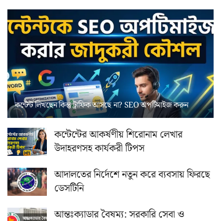
কন্টেন্ট লিখছেন কিন্তু ট্রাফিক আসছে না? ‍SEO অপটিমাইজ করুন
কন্টেন্টের আকর্ষণীয় শিরোনাম লেখার
উদাহরণসহ কার্যকরী টিপস
আদালতের নির্দেশে নতুন করে ব্যবসায় ফিরছে
ডেসটিনি
আন্তঃক্যাডার বৈষম্য: সরকারি সেবা ও