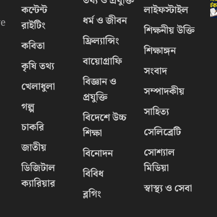
তথ্য ও প্রযুক্তি
কন্টেন্ট
লাইফস্টাইল
ধর্ম ও জীবন
we
রাইটিং
শিক্ষনীয় উক্তি
ফ্রিল্যান্সিং
কবিতা
শিক্ষাঙ্গন
বায়োগ্রাফি
কৃষি তথ্য
সংবাদ
বিজ্ঞান ও
খেলাধুলা
সম্পাদকীয়
প্রযুক্তি
গল্প
সাহিত্য
বিদেশে উচ্চ
চাকরি
.
সেলিব্রেটি
শিক্ষা
জাতীয়
সোশ্যাল
বিনোদন
ডিজিটাল
মিডিয়া
বিবিধ
ক্যারিয়ার
স্বাস্থ্য ও সেবা
ব্লগিং