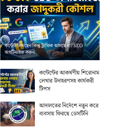
কন্টেন্ট লিখছেন কিন্তু ট্রাফিক আসছে না? ‍SEO
অপটিমাইজ করুন
কন্টেন্টের আকর্ষণীয় শিরোনাম
লেখার উদাহরণসহ কার্যকরী
টিপস
আদালতের নির্দেশে নতুন করে
ব্যবসায় ফিরছে ডেসটিনি