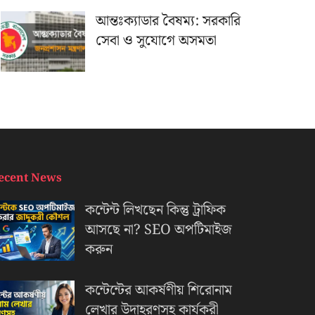
আন্তঃক্যাডার বৈষম্য: সরকারি
সেবা ও সুযোগে অসমতা
ecent News
কন্টেন্ট লিখছেন কিন্তু ট্রাফিক
আসছে না? ‍SEO অপটিমাইজ
করুন
কন্টেন্টের আকর্ষণীয় শিরোনাম
লেখার উদাহরণসহ কার্যকরী