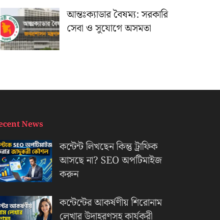
আন্তঃক্যাডার বৈষম্য: সরকারি
সেবা ও সুযোগে অসমতা
ecent News
কন্টেন্ট লিখছেন কিন্তু ট্রাফিক
আসছে না? ‍SEO অপটিমাইজ
করুন
কন্টেন্টের আকর্ষণীয় শিরোনাম
লেখার উদাহরণসহ কার্যকরী