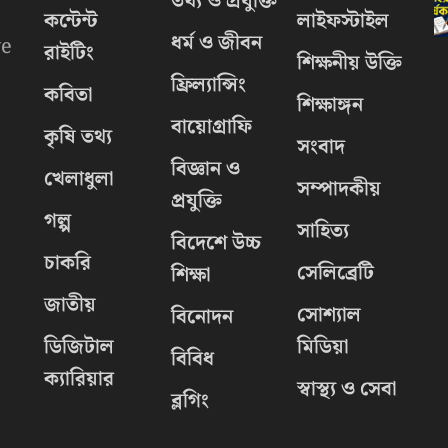
তথ্য ও প্রযুক্তি
কন্টেন্ট
লাইফস্টাইল
ধর্ম ও জীবন
we
রাইটিং
শিক্ষনীয় উক্তি
ফ্রিল্যান্সিং
কবিতা
শিক্ষাঙ্গন
বায়োগ্রাফি
কৃষি তথ্য
সংবাদ
বিজ্ঞান ও
খেলাধুলা
সম্পাদকীয়
প্রযুক্তি
গল্প
সাহিত্য
বিদেশে উচ্চ
চাকরি
.
সেলিব্রেটি
শিক্ষা
জাতীয়
সোশ্যাল
বিনোদন
ডিজিটাল
মিডিয়া
বিবিধ
ক্যারিয়ার
স্বাস্থ্য ও সেবা
ব্লগিং