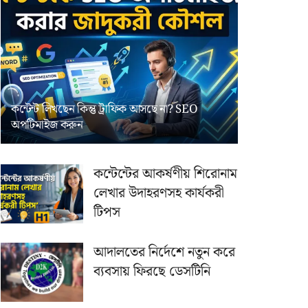
কন্টেন্ট লিখছেন কিন্তু ট্রাফিক আসছে না? ‍SEO
অপটিমাইজ করুন
কন্টেন্টের আকর্ষণীয় শিরোনাম
লেখার উদাহরণসহ কার্যকরী
টিপস
আদালতের নির্দেশে নতুন করে
ব্যবসায় ফিরছে ডেসটিনি