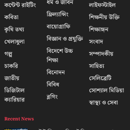
ধর্ম ও জীবন
কন্টেন্ট রাইটিং
লাইফস্টাইল
ফ্রিল্যান্সিং
কবিতা
শিক্ষনীয় উক্তি
বায়োগ্রাফি
কৃষি তথ্য
শিক্ষাঙ্গন
বিজ্ঞান ও প্রযুক্তি
খেলাধুলা
সংবাদ
বিদেশে উচ্চ
গল্প
সম্পাদকীয়
শিক্ষা
চাকরি
সাহিত্য
বিনোদন
জাতীয়
সেলিব্রেটি
বিবিধ
ডিজিটাল
সোশ্যাল মিডিয়া
ব্লগিং
ক্যারিয়ার
স্বাস্থ্য ও সেবা
Recent News