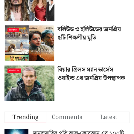
বলিউড ও হলিউডের জনপ্রিয়
বিনোদন
৫টি শিক্ষণীয় মুভি
বিয়ার গ্রিলস ম্যান ভার্সেস
বায়োগ্রাফি
ওয়াইল্ড এর জনপ্রিয় উপস্থাপক
Trending
Comments
Latest
মানবজাতির প্রতি আল-কোরআন এর ১০০টি