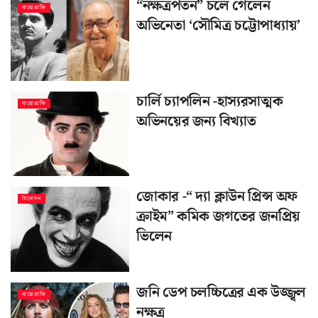
“নক্ষত্রপতন” চলে গেলেন
বায়োগ্রাফি
অভিনেতা ‘সৌমিত্র চট্টোপাধ্যায়’
চার্লি চ্যাপলিন -হাস্যরসাত্মক
বায়োগ্রাফি
অভিনয়ের জন্য বিখ্যাত
জোকার -“ দ্যা ক্লাউন প্রিন্স অফ
বিনোদন
ক্রাইম” কমিক জগতের জনপ্রিয়
ভিলেন
জনি ডেপ চলচ্চিত্রের এক উজ্জ্বল
বায়োগ্রাফি
নক্ষত্র