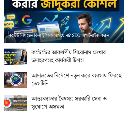
কন্টেন্ট লিখছেন কিন্তু ট্রাফিক আসছে না? ‍SEO অপটিমাইজ করুন
কন্টেন্টের আকর্ষণীয় শিরোনাম লেখার
উদাহরণসহ কার্যকরী টিপস
আদালতের নির্দেশে নতুন করে ব্যবসায় ফিরছে
ডেসটিনি
আন্তঃক্যাডার বৈষম্য: সরকারি সেবা ও
সুযোগে অসমতা