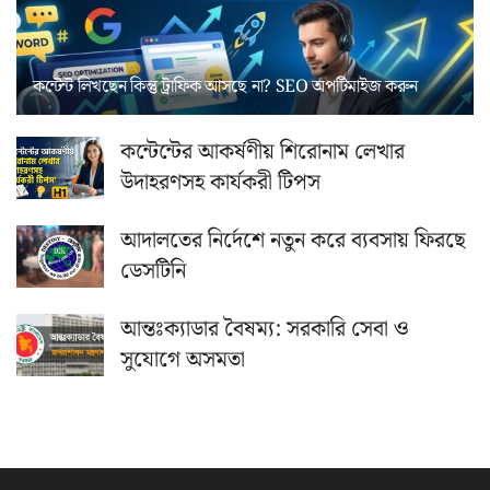
কন্টেন্ট লিখছেন কিন্তু ট্রাফিক আসছে না? ‍SEO অপটিমাইজ করুন
কন্টেন্টের আকর্ষণীয় শিরোনাম লেখার
উদাহরণসহ কার্যকরী টিপস
আদালতের নির্দেশে নতুন করে ব্যবসায় ফিরছে
ডেসটিনি
আন্তঃক্যাডার বৈষম্য: সরকারি সেবা ও
সুযোগে অসমতা