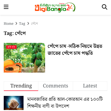
Home
Tag
পেঁপে
Tag:
পেঁপে
পেঁপে চাষ -সঠিক নিয়মে উন্নত
কৃষি তথ্য
জাতের পেঁপে চাষ পদ্ধতি
Trending
Comments
Latest
মানবজাতির প্রতি আল-কোরআন এর ১০০টি
শিক্ষনীয় বাণী বা উপদেশ