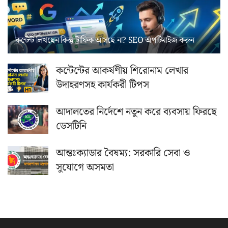
কন্টেন্ট লিখছেন কিন্তু ট্রাফিক আসছে না? ‍SEO অপটিমাইজ করুন
কন্টেন্টের আকর্ষণীয় শিরোনাম লেখার
উদাহরণসহ কার্যকরী টিপস
আদালতের নির্দেশে নতুন করে ব্যবসায় ফিরছে
ডেসটিনি
আন্তঃক্যাডার বৈষম্য: সরকারি সেবা ও
সুযোগে অসমতা