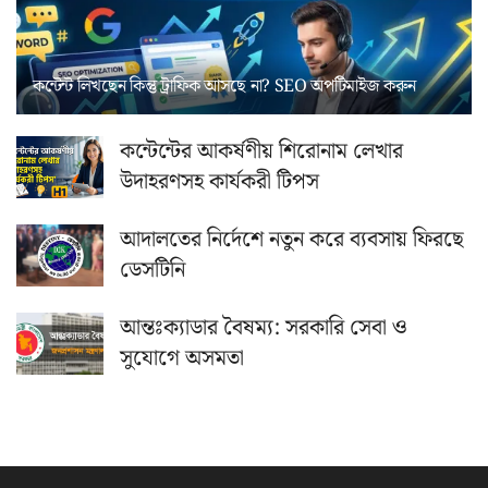
কন্টেন্ট লিখছেন কিন্তু ট্রাফিক আসছে না? ‍SEO অপটিমাইজ করুন
কন্টেন্টের আকর্ষণীয় শিরোনাম লেখার
উদাহরণসহ কার্যকরী টিপস
আদালতের নির্দেশে নতুন করে ব্যবসায় ফিরছে
ডেসটিনি
আন্তঃক্যাডার বৈষম্য: সরকারি সেবা ও
সুযোগে অসমতা