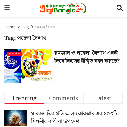
Home
Tag
পহেলা বৈশাখ
Tag:
পহেলা বৈশাখ
রমজান ও পহেলা বৈশাখ একই
ধর্ম ও জীবন
দিনে কিসের ইঙ্গিত বহন করছে?
Trending
Comments
Latest
মানবজাতির প্রতি আল-কোরআন এর ১০০টি
শিক্ষনীয় বাণী বা উপদেশ