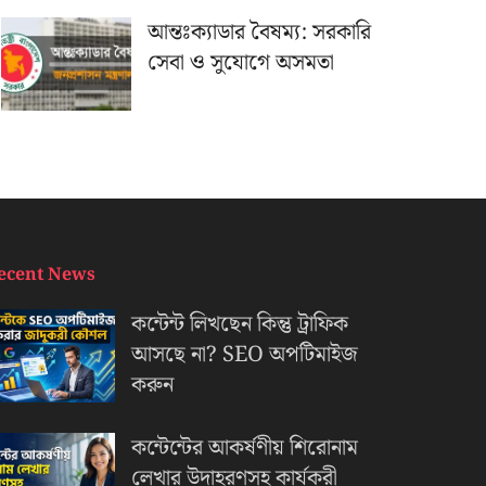
আন্তঃক্যাডার বৈষম্য: সরকারি
সেবা ও সুযোগে অসমতা
ecent News
কন্টেন্ট লিখছেন কিন্তু ট্রাফিক
আসছে না? ‍SEO অপটিমাইজ
করুন
কন্টেন্টের আকর্ষণীয় শিরোনাম
লেখার উদাহরণসহ কার্যকরী