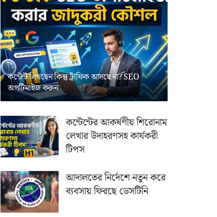
কন্টেন্ট লিখছেন কিন্তু ট্রাফিক আসছে না? ‍SEO
অপটিমাইজ করুন
কন্টেন্টের আকর্ষণীয় শিরোনাম
লেখার উদাহরণসহ কার্যকরী
টিপস
আদালতের নির্দেশে নতুন করে
ব্যবসায় ফিরছে ডেসটিনি