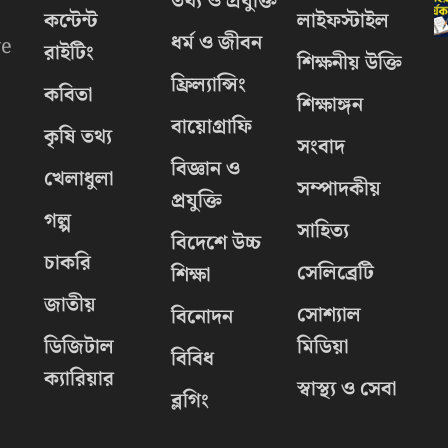
তথ্য ও প্রযুক্তি
কন্টেন্ট
লাইফস্টাইল
ধর্ম ও জীবন
we
রাইটিং
শিক্ষনীয় উক্তি
ফ্রিল্যান্সিং
কবিতা
শিক্ষাঙ্গন
বায়োগ্রাফি
কৃষি তথ্য
সংবাদ
বিজ্ঞান ও
খেলাধুলা
সম্পাদকীয়
প্রযুক্তি
গল্প
সাহিত্য
বিদেশে উচ্চ
চাকরি
.
সেলিব্রেটি
শিক্ষা
জাতীয়
সোশ্যাল
বিনোদন
ডিজিটাল
মিডিয়া
বিবিধ
ক্যারিয়ার
স্বাস্থ্য ও সেবা
ব্লগিং