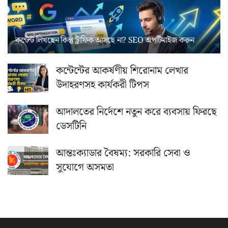
কন্টেন্ট লিখছেন কিন্তু ট্রাফিক আসছে না? ‍SEO অপটিমাইজ করুন
কন্টেন্টের আকর্ষণীয় শিরোনাম লেখার
উদাহরণসহ কার্যকরী টিপস
আদালতের নির্দেশে নতুন করে ব্যবসায় ফিরছে
ডেসটিনি
আন্তঃক্যাডার বৈষম্য: সরকারি সেবা ও
সুযোগে অসমতা