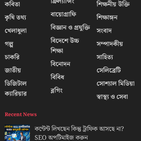
ফ্রিল্যান্সিং
কবিতা
শিক্ষনীয় উক্তি
বায়োগ্রাফি
কৃষি তথ্য
শিক্ষাঙ্গন
বিজ্ঞান ও প্রযুক্তি
খেলাধুলা
সংবাদ
বিদেশে উচ্চ
গল্প
সম্পাদকীয়
শিক্ষা
চাকরি
সাহিত্য
বিনোদন
জাতীয়
সেলিব্রেটি
বিবিধ
ডিজিটাল
সোশ্যাল মিডিয়া
ব্লগিং
ক্যারিয়ার
স্বাস্থ্য ও সেবা
Recent News
কন্টেন্ট লিখছেন কিন্তু ট্রাফিক আসছে না?
‍SEO অপটিমাইজ করুন