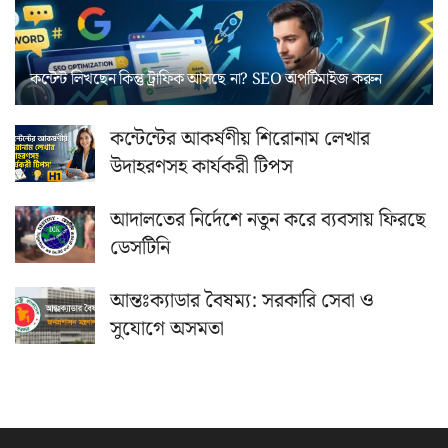
কন্টেন্ট লিখছেন কিন্তু ট্রাফিক আসছে না? ‍SEO অপটিমাইজ করুন
কন্টেন্টের আকর্ষণীয় শিরোনাম লেখার
উদাহরণসহ কার্যকরী টিপস
আদালতের নির্দেশে নতুন করে ব্যবসায় ফিরছে
ডেসটিনি
আন্তঃক্যাডার বৈষম্য: সরকারি সেবা ও
সুযোগে অসমতা