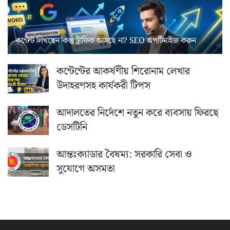
কন্টেন্ট লিখছেন কিন্তু ট্রাফিক আসছে না? ‍SEO অপটিমাইজ করুন
কন্টেন্টের আকর্ষণীয় শিরোনাম লেখার
উদাহরণসহ কার্যকরী টিপস
আদালতের নির্দেশে নতুন করে ব্যবসায় ফিরছে
ডেসটিনি
আন্তঃক্যাডার বৈষম্য: সরকারি সেবা ও
সুযোগে অসমতা