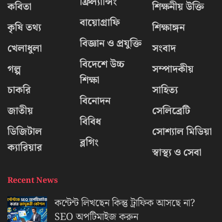
ফ্রিল্যান্সিং
কবিতা
শিক্ষনীয় উক্তি
বায়োগ্রাফি
কৃষি তথ্য
শিক্ষাঙ্গন
বিজ্ঞান ও প্রযুক্তি
খেলাধুলা
সংবাদ
বিদেশে উচ্চ
গল্প
সম্পাদকীয়
শিক্ষা
চাকরি
সাহিত্য
বিনোদন
জাতীয়
সেলিব্রেটি
বিবিধ
ডিজিটাল
সোশ্যাল মিডিয়া
ব্লগিং
ক্যারিয়ার
স্বাস্থ্য ও সেবা
Recent News
কন্টেন্ট লিখছেন কিন্তু ট্রাফিক আসছে না?
‍SEO অপটিমাইজ করুন