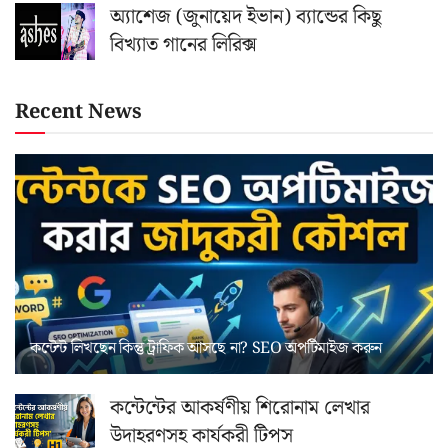
অ্যাশেজ (জুনায়েদ ইভান) ব্যান্ডের কিছু
বিখ্যাত গানের লিরিক্স
Recent News
কন্টেন্ট লিখছেন কিন্তু ট্রাফিক আসছে না? ‍SEO অপটিমাইজ করুন
কন্টেন্টের আকর্ষণীয় শিরোনাম লেখার
উদাহরণসহ কার্যকরী টিপস