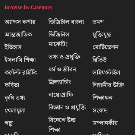
Browse by Category
অ্যাপস কর্ণার
ডিজিটাল বাংলা
ভ্রমণ
আন্তর্জাতিক
ডিজিটাল
মুক্তিযুদ্ধ
মার্কেটিং
ইতিহাস
মোটিভেশন
তথ্য ও প্রযুক্তি
ইসলামি শিক্ষা
রিভিউ
ধর্ম ও জীবন
কন্টেন্ট রাইটিং
লাইফস্টাইল
ফ্রিল্যান্সিং
কবিতা
শিক্ষনীয় উক্তি
বায়োগ্রাফি
কৃষি তথ্য
শিক্ষাঙ্গন
বিজ্ঞান ও প্রযুক্তি
খেলাধুলা
সংবাদ
বিদেশে উচ্চ
গল্প
সম্পাদকীয়
শিক্ষা