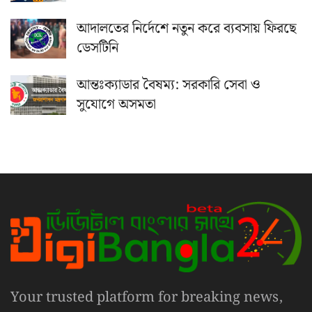
আদালতের নির্দেশে নতুন করে ব্যবসায় ফিরছে
ডেসটিনি
আন্তঃক্যাডার বৈষম্য: সরকারি সেবা ও
সুযোগে অসমতা
Your trusted platform for breaking news,