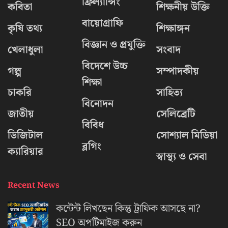
ফ্রিল্যান্সিং
কবিতা
শিক্ষনীয় উক্তি
বায়োগ্রাফি
কৃষি তথ্য
শিক্ষাঙ্গন
বিজ্ঞান ও প্রযুক্তি
খেলাধুলা
সংবাদ
বিদেশে উচ্চ
গল্প
সম্পাদকীয়
শিক্ষা
চাকরি
সাহিত্য
বিনোদন
জাতীয়
সেলিব্রেটি
বিবিধ
ডিজিটাল
সোশ্যাল মিডিয়া
ব্লগিং
ক্যারিয়ার
স্বাস্থ্য ও সেবা
Recent News
কন্টেন্ট লিখছেন কিন্তু ট্রাফিক আসছে না?
‍SEO অপটিমাইজ করুন