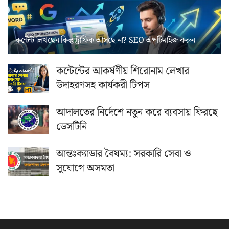
কন্টেন্ট লিখছেন কিন্তু ট্রাফিক আসছে না? ‍SEO অপটিমাইজ করুন
কন্টেন্টের আকর্ষণীয় শিরোনাম লেখার
উদাহরণসহ কার্যকরী টিপস
আদালতের নির্দেশে নতুন করে ব্যবসায় ফিরছে
ডেসটিনি
আন্তঃক্যাডার বৈষম্য: সরকারি সেবা ও
সুযোগে অসমতা