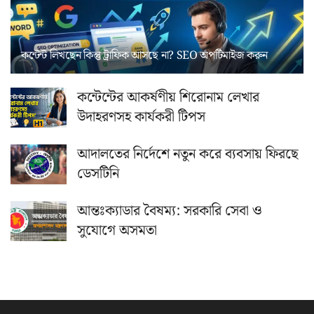
কন্টেন্ট লিখছেন কিন্তু ট্রাফিক আসছে না? ‍SEO অপটিমাইজ করুন
কন্টেন্টের আকর্ষণীয় শিরোনাম লেখার
উদাহরণসহ কার্যকরী টিপস
আদালতের নির্দেশে নতুন করে ব্যবসায় ফিরছে
ডেসটিনি
আন্তঃক্যাডার বৈষম্য: সরকারি সেবা ও
সুযোগে অসমতা