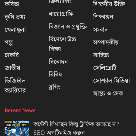
ফ্রিল্যান্সিং
কবিতা
শিক্ষনীয় উক্তি
বায়োগ্রাফি
কৃষি তথ্য
শিক্ষাঙ্গন
বিজ্ঞান ও প্রযুক্তি
খেলাধুলা
সংবাদ
বিদেশে উচ্চ
গল্প
সম্পাদকীয়
শিক্ষা
চাকরি
সাহিত্য
বিনোদন
জাতীয়
সেলিব্রেটি
বিবিধ
ডিজিটাল
সোশ্যাল মিডিয়া
ব্লগিং
ক্যারিয়ার
স্বাস্থ্য ও সেবা
Recent News
কন্টেন্ট লিখছেন কিন্তু ট্রাফিক আসছে না?
‍SEO অপটিমাইজ করুন