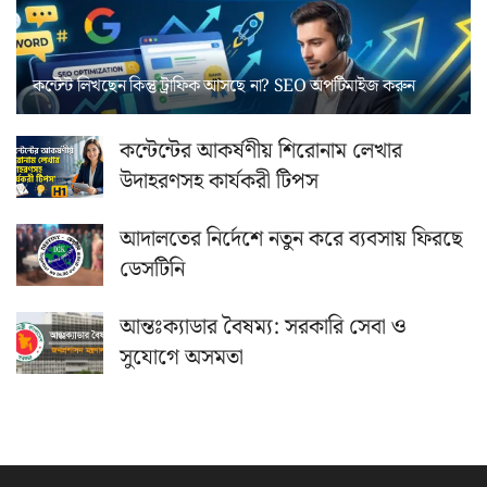
কন্টেন্ট লিখছেন কিন্তু ট্রাফিক আসছে না? ‍SEO অপটিমাইজ করুন
কন্টেন্টের আকর্ষণীয় শিরোনাম লেখার
উদাহরণসহ কার্যকরী টিপস
আদালতের নির্দেশে নতুন করে ব্যবসায় ফিরছে
ডেসটিনি
আন্তঃক্যাডার বৈষম্য: সরকারি সেবা ও
সুযোগে অসমতা