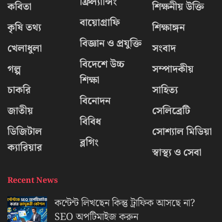
ফ্রিল্যান্সিং
কবিতা
শিক্ষনীয় উক্তি
বায়োগ্রাফি
কৃষি তথ্য
শিক্ষাঙ্গন
বিজ্ঞান ও প্রযুক্তি
খেলাধুলা
সংবাদ
বিদেশে উচ্চ
গল্প
সম্পাদকীয়
শিক্ষা
চাকরি
সাহিত্য
বিনোদন
জাতীয়
সেলিব্রেটি
বিবিধ
ডিজিটাল
সোশ্যাল মিডিয়া
ব্লগিং
ক্যারিয়ার
স্বাস্থ্য ও সেবা
Recent News
কন্টেন্ট লিখছেন কিন্তু ট্রাফিক আসছে না?
‍SEO অপটিমাইজ করুন