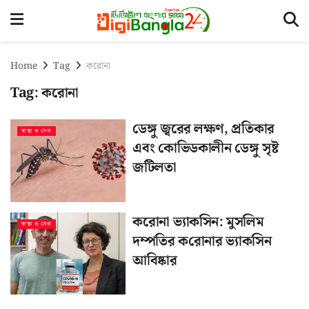
Home
Tag
করোনা
Tag:
করোনা
ডেঙ্গু জ্বরের লক্ষণ, প্রতিকার
স্বাস্থ্য ও সেবা
এবং কোভিডকালীন ডেঙ্গু সৃষ্ট
জটিলতা
করোনা ভ্যাকসিন: মুস‌লিম
স্বাস্থ্য ও সেবা
দম্প‌তির ক‌রোনার ভ্যাক‌সিন
আবিষ্কার