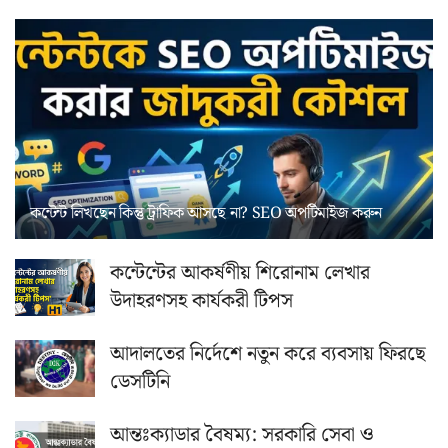
কন্টেন্ট লিখছেন কিন্তু ট্রাফিক আসছে না? ‍SEO অপটিমাইজ করুন
কন্টেন্টের আকর্ষণীয় শিরোনাম লেখার
উদাহরণসহ কার্যকরী টিপস
আদালতের নির্দেশে নতুন করে ব্যবসায় ফিরছে
ডেসটিনি
আন্তঃক্যাডার বৈষম্য: সরকারি সেবা ও