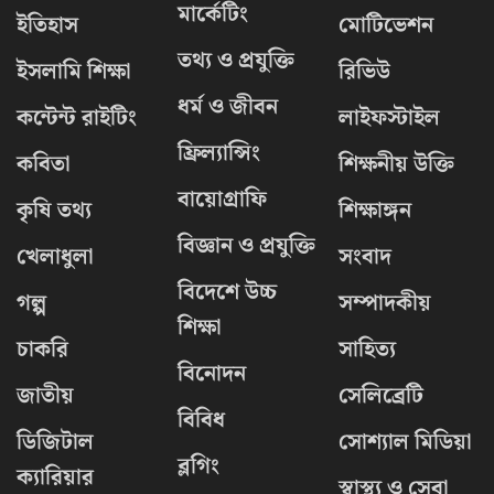
মার্কেটিং
ইতিহাস
মোটিভেশন
তথ্য ও প্রযুক্তি
ইসলামি শিক্ষা
রিভিউ
ধর্ম ও জীবন
কন্টেন্ট রাইটিং
লাইফস্টাইল
ফ্রিল্যান্সিং
কবিতা
শিক্ষনীয় উক্তি
বায়োগ্রাফি
কৃষি তথ্য
শিক্ষাঙ্গন
বিজ্ঞান ও প্রযুক্তি
খেলাধুলা
সংবাদ
বিদেশে উচ্চ
গল্প
সম্পাদকীয়
শিক্ষা
চাকরি
সাহিত্য
বিনোদন
জাতীয়
সেলিব্রেটি
বিবিধ
ডিজিটাল
সোশ্যাল মিডিয়া
ব্লগিং
ক্যারিয়ার
স্বাস্থ্য ও সেবা