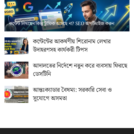
কন্টেন্ট লিখছেন কিন্তু ট্রাফিক আসছে না? ‍SEO অপটিমাইজ করুন
কন্টেন্টের আকর্ষণীয় শিরোনাম লেখার
উদাহরণসহ কার্যকরী টিপস
আদালতের নির্দেশে নতুন করে ব্যবসায় ফিরছে
ডেসটিনি
আন্তঃক্যাডার বৈষম্য: সরকারি সেবা ও
সুযোগে অসমতা