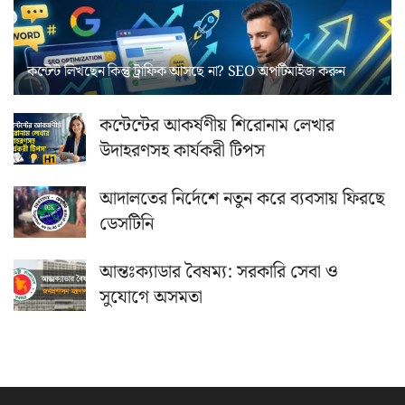
কন্টেন্ট লিখছেন কিন্তু ট্রাফিক আসছে না? ‍SEO অপটিমাইজ করুন
কন্টেন্টের আকর্ষণীয় শিরোনাম লেখার
উদাহরণসহ কার্যকরী টিপস
আদালতের নির্দেশে নতুন করে ব্যবসায় ফিরছে
ডেসটিনি
আন্তঃক্যাডার বৈষম্য: সরকারি সেবা ও
সুযোগে অসমতা