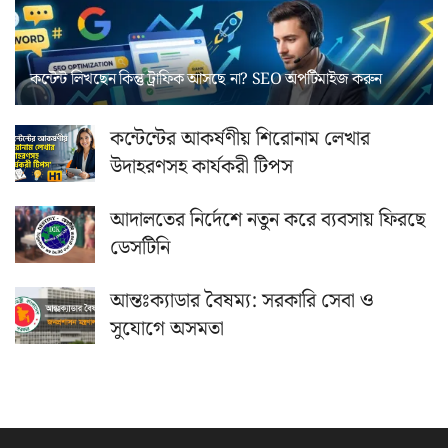
কন্টেন্ট লিখছেন কিন্তু ট্রাফিক আসছে না? ‍SEO অপটিমাইজ করুন
কন্টেন্টের আকর্ষণীয় শিরোনাম লেখার
উদাহরণসহ কার্যকরী টিপস
আদালতের নির্দেশে নতুন করে ব্যবসায় ফিরছে
ডেসটিনি
আন্তঃক্যাডার বৈষম্য: সরকারি সেবা ও
সুযোগে অসমতা