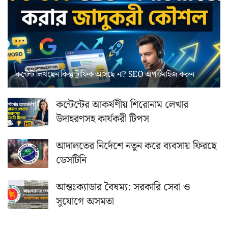
কন্টেন্ট লিখছেন কিন্তু ট্রাফিক আসছে না? ‍SEO অপটিমাইজ করুন
কন্টেন্টের আকর্ষণীয় শিরোনাম লেখার
উদাহরণসহ কার্যকরী টিপস
আদালতের নির্দেশে নতুন করে ব্যবসায় ফিরছে
ডেসটিনি
আন্তঃক্যাডার বৈষম্য: সরকারি সেবা ও
সুযোগে অসমতা