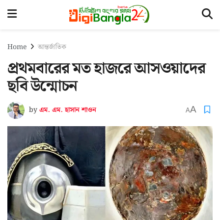
Home
আন্তর্জাতিক
প্রথমবারের মত হাজরে আসওয়াদের
ছবি উন্মোচন
A
by
এম. এম. হাসান শাওন
A