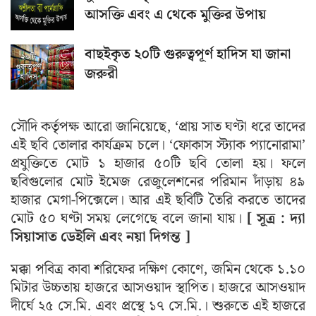
আসক্তি এবং এ থেকে মুক্তির উপায়
বাছইকৃত ২০টি গুরুত্বপূর্ণ হাদিস যা জানা
জরুরী
সৌদি কর্তৃপক্ষ আরো জানিয়েছে, ‘প্রায় সাত ঘণ্টা ধরে তাদের
এই ছবি তোলার কার্যক্রম চলে। ‘ফোকাস স্ট্যাক প্যানোরামা’
প্রযুক্তিতে মোট ১ হাজার ৫০টি ছবি তোলা হয়। ফলে
ছবিগুলোর মোট ইমেজ রেজুলেশনের পরিমান দাঁড়ায় ৪৯
হাজার মেগা-পিক্সেলে। আর এই ছবিটি তৈরি করতে তাদের
মোট ৫০ ঘণ্টা সময় লেগেছে বলে জানা যায়।
[ সূত্র : দ্যা
সিয়াসাত ডেইলি এবং নয়া দিগন্ত ]
মক্কা পবিত্র কাবা শরিফের দক্ষিণ কোণে, জমিন থেকে ১.১০
মিটার উচ্চতায় হাজরে আসওয়াদ স্থাপিত। হাজরে আসওয়াদ
দীর্ঘে ২৫ সে.মি. এবং প্রস্থে ১৭ সে.মি.। শুরুতে এই হাজরে