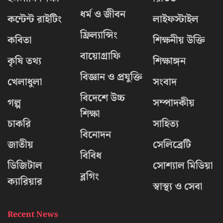
ধর্ম ও জীবন
কন্টেন্ট রাইটিং
লাইফস্টাইল
ফ্রিল্যান্সিং
কবিতা
শিক্ষনীয় উক্তি
বায়োগ্রাফি
কৃষি তথ্য
শিক্ষাঙ্গন
বিজ্ঞান ও প্রযুক্তি
খেলাধুলা
সংবাদ
বিদেশে উচ্চ
গল্প
সম্পাদকীয়
শিক্ষা
চাকরি
সাহিত্য
বিনোদন
জাতীয়
সেলিব্রেটি
বিবিধ
ডিজিটাল
সোশ্যাল মিডিয়া
ব্লগিং
ক্যারিয়ার
স্বাস্থ্য ও সেবা
Recent News