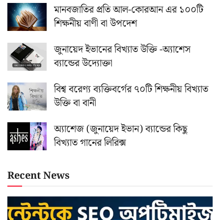
মানবজাতির প্রতি আল-কোরআন এর ১০০টি
শিক্ষনীয় বাণী বা উপদেশ
জুনায়েদ ইভানের বিখ্যাত উক্তি -অ্যাশেস
ব্যান্ডের উদ্যোক্তা
বিশ্ব বরেণ্য ব্যক্তিবর্গের ৭০টি শিক্ষনীয় বিখ্যাত
উক্তি বা বানী
অ্যাশেজ (জুনায়েদ ইভান) ব্যান্ডের কিছু
বিখ্যাত গানের লিরিক্স
Recent News