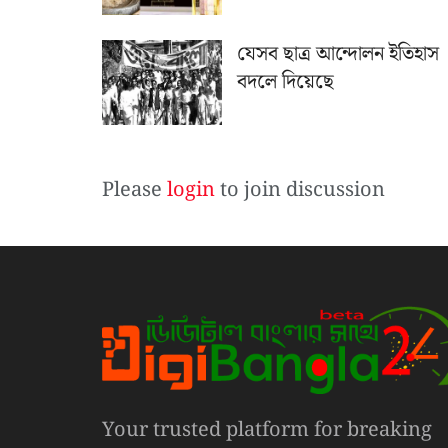
যেসব ছাত্র আন্দোলন ইতিহাস
বদলে দিয়েছে
Please
login
to join discussion
Your trusted platform for breaking