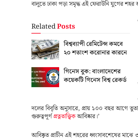
বালুতে ঢাকা পড়া সমৃদ্ধ এই ফেরাউনি যুগের শহর
Related
Posts
বিশ্বব্যাপী রেমিটেন্স কমবে
২০ শতাংশ করোনার কারনে
গিনেস বুক: বাংলাদেশের
কয়েকটি গিনেস বিশ্ব রেকর্ড
দলের বিবৃতি অনুসারে, প্রায় ১০০ বছর আগে তুত
গুরুত্বপূর্ণ
প্রত্নতাত্ত্বিক
আবিষ্কার।’
আবিষ্কৃত প্রাচীন এই শহরের ধ্বংসাবশেষের মাঝে