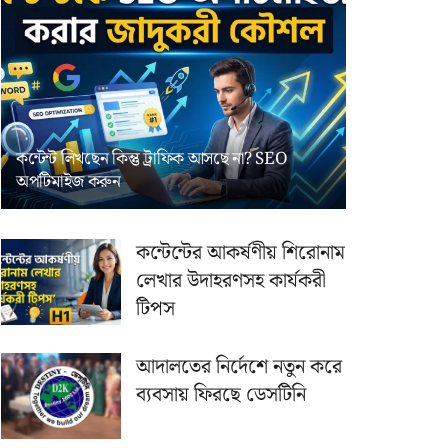
কন্টেন্ট লিখছেন কিন্তু ট্রাফিক আসছে না? ‍SEO
অপটিমাইজ করুন
কন্টেন্টের আকর্ষণীয় শিরোনাম
লেখার উদাহরণসহ কার্যকরী
টিপস
আদালতের নির্দেশে নতুন করে
ব্যবসায় ফিরছে ডেসটিনি