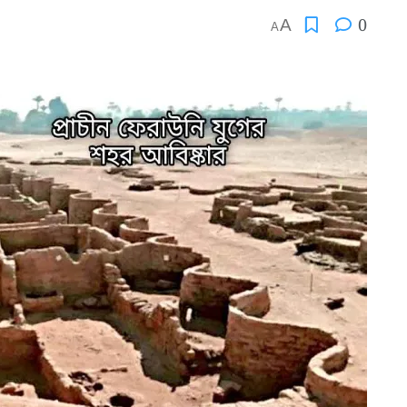
0
A
A