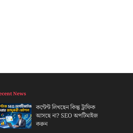
ecent News
কন্টেন্ট লিখছেন কিন্তু ট্রাফিক
আসছে না? ‍SEO অপটিমাইজ
করুন