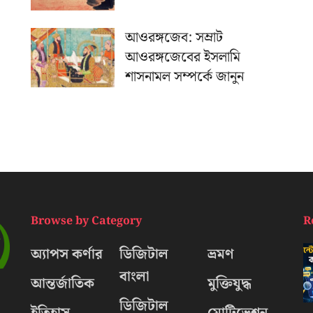
আওরঙ্গজেব: সম্রাট
আওরঙ্গজেবের ইসলামি
শাসনামল সম্পর্কে জানুন
Browse by Category
R
অ্যাপস কর্ণার
ডিজিটাল
ভ্রমণ
বাংলা
আন্তর্জাতিক
মুক্তিযুদ্ধ
ডিজিটাল
ইতিহাস
মোটিভেশন