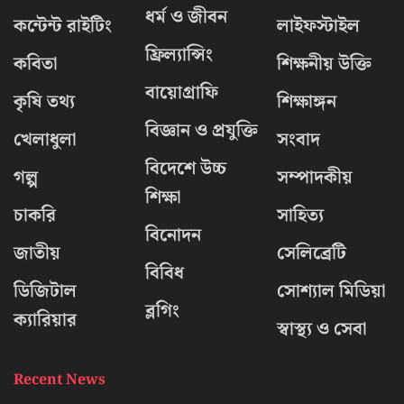
ধর্ম ও জীবন
কন্টেন্ট রাইটিং
লাইফস্টাইল
ফ্রিল্যান্সিং
কবিতা
শিক্ষনীয় উক্তি
বায়োগ্রাফি
কৃষি তথ্য
শিক্ষাঙ্গন
বিজ্ঞান ও প্রযুক্তি
খেলাধুলা
সংবাদ
বিদেশে উচ্চ
গল্প
সম্পাদকীয়
শিক্ষা
চাকরি
সাহিত্য
বিনোদন
জাতীয়
সেলিব্রেটি
বিবিধ
ডিজিটাল
সোশ্যাল মিডিয়া
ব্লগিং
ক্যারিয়ার
স্বাস্থ্য ও সেবা
Recent News