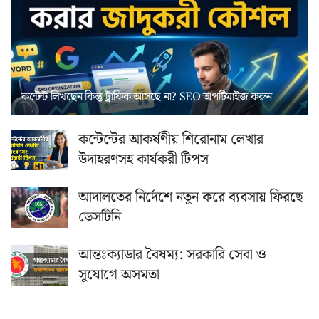
কন্টেন্ট লিখছেন কিন্তু ট্রাফিক আসছে না? ‍SEO অপটিমাইজ করুন
কন্টেন্টের আকর্ষণীয় শিরোনাম লেখার
উদাহরণসহ কার্যকরী টিপস
আদালতের নির্দেশে নতুন করে ব্যবসায় ফিরছে
ডেসটিনি
আন্তঃক্যাডার বৈষম্য: সরকারি সেবা ও
সুযোগে অসমতা