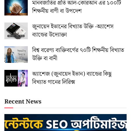
মানবজাতির প্রতি আল-কোরআন এর ১০০টি
শিক্ষনীয় বাণী বা উপদেশ
জুনায়েদ ইভানের বিখ্যাত উক্তি -অ্যাশেস
ব্যান্ডের উদ্যোক্তা
বিশ্ব বরেণ্য ব্যক্তিবর্গের ৭০টি শিক্ষনীয় বিখ্যাত
উক্তি বা বানী
অ্যাশেজ (জুনায়েদ ইভান) ব্যান্ডের কিছু
বিখ্যাত গানের লিরিক্স
Recent News