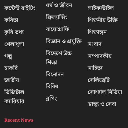
ধর্ম ও জীবন
কন্টেন্ট রাইটিং
লাইফস্টাইল
ফ্রিল্যান্সিং
কবিতা
শিক্ষনীয় উক্তি
বায়োগ্রাফি
কৃষি তথ্য
শিক্ষাঙ্গন
বিজ্ঞান ও প্রযুক্তি
খেলাধুলা
সংবাদ
বিদেশে উচ্চ
গল্প
সম্পাদকীয়
শিক্ষা
চাকরি
সাহিত্য
বিনোদন
জাতীয়
সেলিব্রেটি
বিবিধ
ডিজিটাল
সোশ্যাল মিডিয়া
ব্লগিং
ক্যারিয়ার
স্বাস্থ্য ও সেবা
Recent News