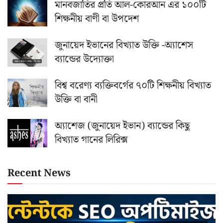
মানবজাতির প্রতি আল-কোরআন এর ১০০টি
শিক্ষনীয় বাণী বা উপদেশ
জুনায়েদ ইভানের বিখ্যাত উক্তি -অ্যাশেস
ব্যান্ডের উদ্যোক্তা
বিশ্ব বরেণ্য ব্যক্তিবর্গের ৭০টি শিক্ষনীয় বিখ্যাত
উক্তি বা বানী
অ্যাশেজ (জুনায়েদ ইভান) ব্যান্ডের কিছু
বিখ্যাত গানের লিরিক্স
Recent News