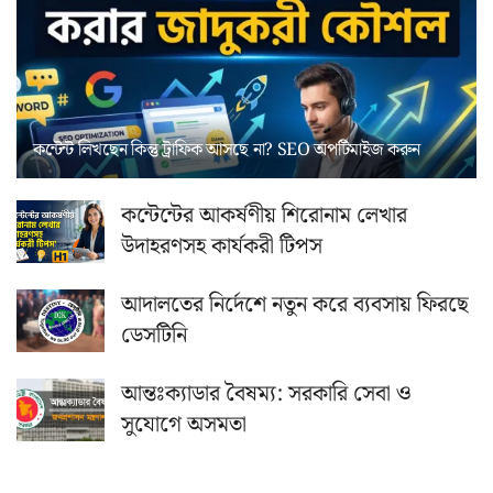
কন্টেন্ট লিখছেন কিন্তু ট্রাফিক আসছে না? ‍SEO অপটিমাইজ করুন
কন্টেন্টের আকর্ষণীয় শিরোনাম লেখার
উদাহরণসহ কার্যকরী টিপস
আদালতের নির্দেশে নতুন করে ব্যবসায় ফিরছে
ডেসটিনি
আন্তঃক্যাডার বৈষম্য: সরকারি সেবা ও
সুযোগে অসমতা