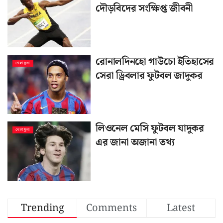
দৌড়বিদের সংক্ষিপ্ত জীবনী
রোনালদিনহো গাউচো ইতিহাসের
খেলাধুলা
সেরা ড্রিবলার ফুটবল জাদুকর
লিওনেল মেসি ফুটবল যাদুকর
খেলাধুলা
এর জানা অজানা তথ্য
Trending
Comments
Latest