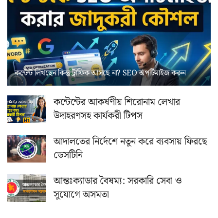
কন্টেন্ট লিখছেন কিন্তু ট্রাফিক আসছে না? ‍SEO অপটিমাইজ করুন
কন্টেন্টের আকর্ষণীয় শিরোনাম লেখার
উদাহরণসহ কার্যকরী টিপস
আদালতের নির্দেশে নতুন করে ব্যবসায় ফিরছে
ডেসটিনি
আন্তঃক্যাডার বৈষম্য: সরকারি সেবা ও
সুযোগে অসমতা