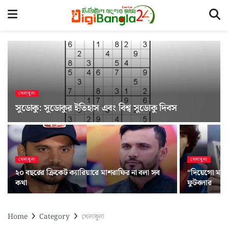
খেলাধুলা
সুডোকু: সুডোকুর ইতিহাস এবং বিশ্ব সুডোকু দিবস
খেলাধুলা
খেলাধুলা
২০ বছরের ক্রিকেট ক্যারিয়ারে মাশরাফির না বলা সব
“দিয়েগো ম্যা
কথা
ফুটবলার
Home
Category
খেলাধুলা