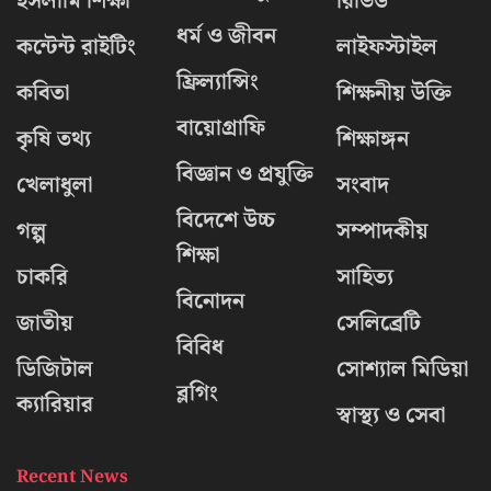
ইসলামি শিক্ষা
রিভিউ
ধর্ম ও জীবন
কন্টেন্ট রাইটিং
লাইফস্টাইল
ফ্রিল্যান্সিং
কবিতা
শিক্ষনীয় উক্তি
বায়োগ্রাফি
কৃষি তথ্য
শিক্ষাঙ্গন
বিজ্ঞান ও প্রযুক্তি
খেলাধুলা
সংবাদ
বিদেশে উচ্চ
গল্প
সম্পাদকীয়
শিক্ষা
চাকরি
সাহিত্য
বিনোদন
জাতীয়
সেলিব্রেটি
বিবিধ
ডিজিটাল
সোশ্যাল মিডিয়া
ব্লগিং
ক্যারিয়ার
স্বাস্থ্য ও সেবা
Recent News